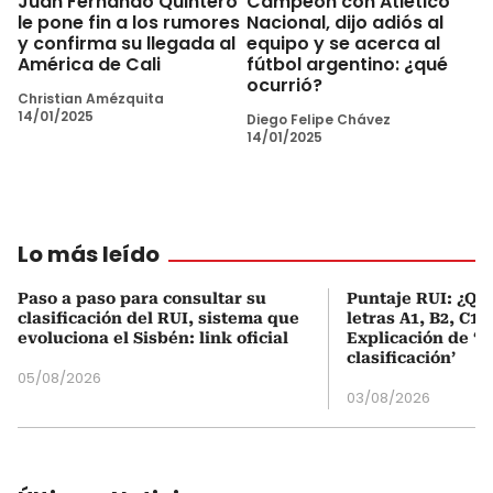
Juan Fernando Quintero
Campeón con Atlético
le pone fin a los rumores
Nacional, dijo adiós al
y confirma su llegada al
equipo y se acerca al
América de Cali
fútbol argentino: ¿qué
ocurrió?
Christian Amézquita
14/01/2025
Diego Felipe Chávez
14/01/2025
Lo más leído
Paso a paso para consultar su
Puntaje RUI: ¿Qué
clasificación del RUI, sistema que
letras A1, B2, C1 
evoluciona el Sisbén: link oficial
Explicación de ‘
clasificación’
05/08/2026
03/08/2026