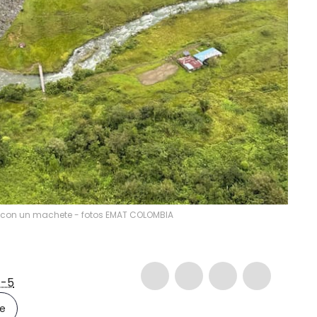
con un machete - fotos EMAT COLOMBIA
-5
le