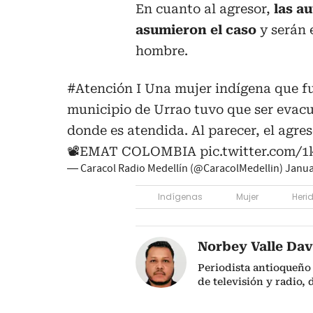
En cuanto al agresor,
las a
asumieron el caso
y serán 
hombre.
#Atención
I Una mujer indígena que fu
municipio de Urrao tuvo que ser evacu
donde es atendida. Al parecer, el agres
📽️EMAT COLOMBIA
pic.twitter.com/
— Caracol Radio Medellín (@CaracolMedellin)
Janua
Indígenas
Mujer
Heri
Norbey Valle Dav
Periodista antioqueño
de televisión y radio,