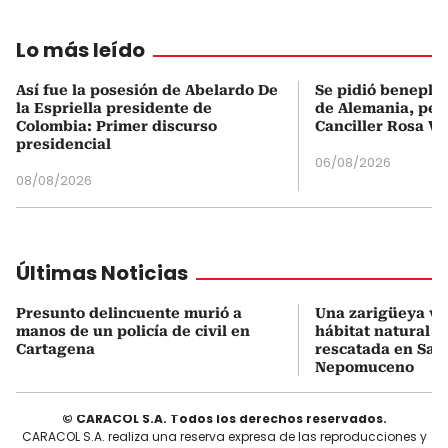
Lo más leído
Así fue la posesión de Abelardo De
Se pidió beneplá
la Espriella presidente de
de Alemania, pero
Colombia: Primer discurso
Canciller Rosa Vi
presidencial
06/08/2026
08/08/2026
Últimas Noticias
Presunto delincuente murió a
Una zarigüeya vol
manos de un policía de civil en
hábitat natural tr
Cartagena
rescatada en San
Nepomuceno
© CARACOL S.A. Todos los derechos reservados.
CARACOL S.A. realiza una reserva expresa de las reproducciones y