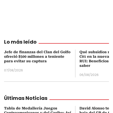
Lo más leído
Jefe de finanzas del Clan del Golfo
Qué subsidios rec
ofreció $500 millones a teniente
C01 en la nueva c
para evitar su captura
RUI: Beneficios y
saber
07/08/2026
06/08/2026
Últimas Noticias
Tabla de Medallería Juegos
David Alonso term
Centroamericanos y del Caribe: Así
baja del GP de G