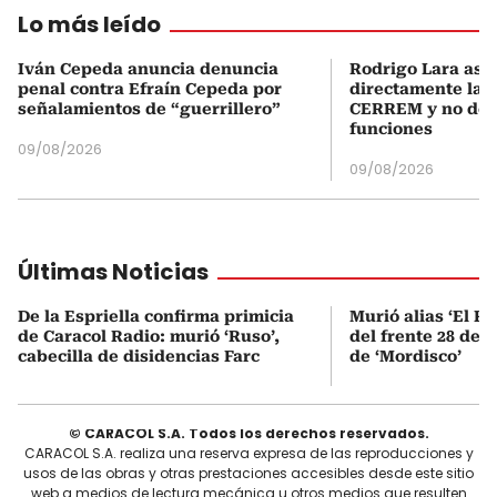
Lo más leído
Iván Cepeda anuncia denuncia
Rodrigo Lara asu
penal contra Efraín Cepeda por
directamente la P
señalamientos de “guerrillero”
CERREM y no del
funciones
09/08/2026
09/08/2026
Últimas Noticias
De la Espriella confirma primicia
Murió alias ‘El Ru
de Caracol Radio: murió ‘Ruso’,
del frente 28 de l
cabecilla de disidencias Farc
de ‘Mordisco’
© CARACOL S.A. Todos los derechos reservados.
CARACOL S.A. realiza una reserva expresa de las reproducciones y
usos de las obras y otras prestaciones accesibles desde este sitio
web a medios de lectura mecánica u otros medios que resulten