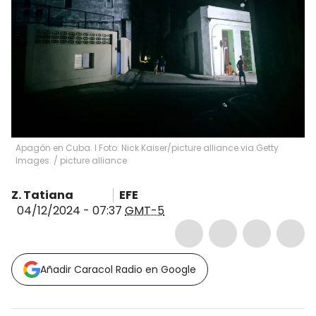
Apagón en Cuba. I Foto: Nick Kaiser/picture alliance via Getty
Images.
/
picture alliance
Z. Tatiana
EFE
04/12/2024 - 07:37
GMT-5
Añadir Caracol Radio en Google