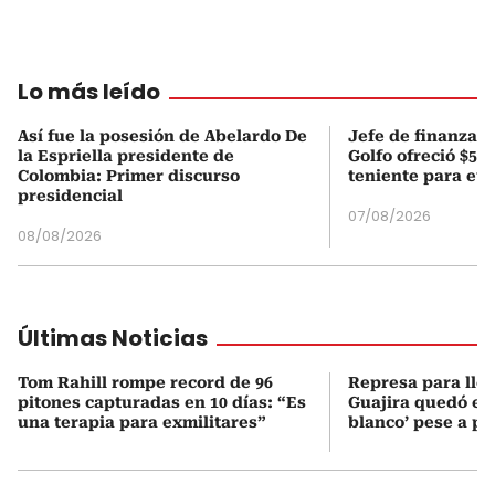
Lo más leído
Así fue la posesión de Abelardo De
Jefe de finanzas 
la Espriella presidente de
Golfo ofreció $50
Colombia: Primer discurso
teniente para evi
presidencial
07/08/2026
08/08/2026
Últimas Noticias
Tom Rahill rompe record de 96
Represa para lle
pitones capturadas en 10 días: “Es
Guajira quedó en 
una terapia para exmilitares”
blanco’ pese a p