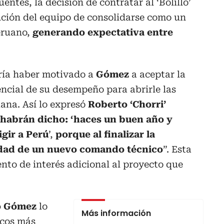
uentes, la decisión de contratar al ‘Bolillo’
nción del equipo de consolidarse como un
eruano,
generando expectativa entre
ría haber motivado a
Gómez
a aceptar la
encial de su desempeño para abrirle las
uana. Así lo expresó
Roberto ‘Chorri’
 habrán dicho: ‘haces un buen año y
igir a Perú
’,
porque al finalizar la
idad de un nuevo comando técnico
”. Esta
nto de interés adicional al proyecto que
o Gómez
lo
Más información
icos más