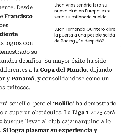
Jhon Arias tendría listo su
nente. Desde
nuevo club en Europa: este
de
Francisco
sería su millonario sueldo
bes
Juan Fernando Quintero abre
diente
la puerta a una posible salida
de Racing ¿Se despidió?
us logros con
 demostrado su
randes desafíos. Su mayor éxito ha sido
 diferentes a la
Copa del Mundo
, dejando
or
y
Panamá
, y consolidándose como un
os exitosos.
erá sencillo, pero el
‘Bolillo’
ha demostrado
o a superar obstáculos. La
Liga 1
2025 será
 busque llevar al club cajamarquino a lo
.
Si logra plasmar su experiencia y