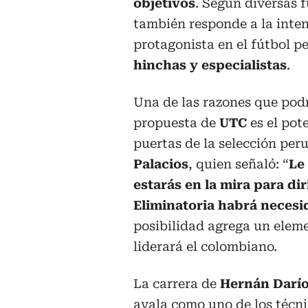
objetivos
. Según diversas f
también responde a la inte
protagonista en el fútbol p
hinchas y especialistas
.
Una de las razones que pod
propuesta de
UTC
es el pot
puertas de la selección per
Palacios
, quien señaló: “
Le
estarás en la mira para dir
Eliminatoria habrá neces
posibilidad agrega un eleme
liderará el colombiano.
La carrera de
Hernán Darí
avala como uno de los técn