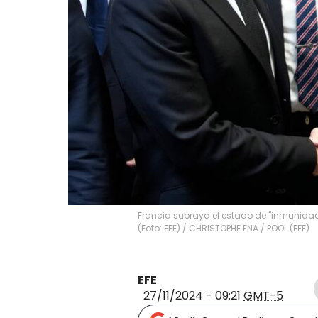
Francia subraya el estado de "inmunidad
(Foto: EFE)
/
CHRISTOPHE ENA / POOL
(
EFE
)
EFE
27/11/2024 - 09:21
GMT-5