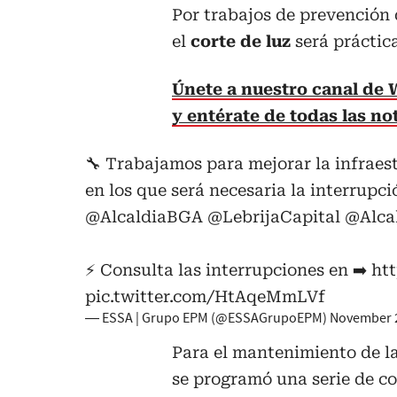
Por
trabajos de prevención 
el
corte de luz
será práctic
Únete a nuestro canal de
y entérate de todas las not
🔧 Trabajamos para mejorar la infraest
en los que será necesaria la interrupci
@AlcaldiaBGA
@LebrijaCapital
@Alca
⚡️ Consulta las interrupciones en ➡️
htt
pic.twitter.com/HtAqeMmLVf
— ESSA | Grupo EPM (@ESSAGrupoEPM)
November 2
Para el mantenimiento de l
se programó una serie de co