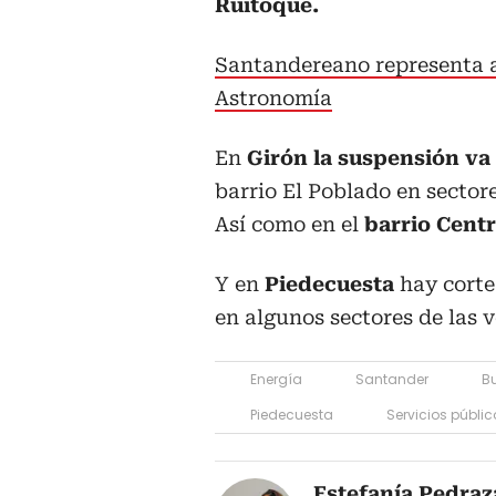
Ruitoque.
Santandereano representa a
Astronomía
En
Girón la suspensión va d
barrio El Poblado en sectores
Así como en el
barrio Centr
Y en
Piedecuesta
hay corte
en algunos sectores de las 
Energía
Santander
B
Piedecuesta
Servicios públic
Estefanía Pedraz