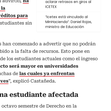
n advirtió,
ha
aclarar retrasos en giros al
ICETEX
 la
réditos para
“Icetex está vinculado al
MinHacienda”: Daniel Rojas,
studiantes sin
ministro de Educación
s han comenzado a advertir que no podrán
ido a la falta de recursos. Esto pone en
 de los estudiantes actuales como el ingreso
cto será mayor en universidades
chas de
las cuales ya enfrentan
aves
”, explicó Castañeda.
una estudiante afectada
 octavo semestre de Derecho en la