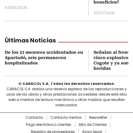
beneficios?
03/08/2026
31/07/2026
Últimas Noticias
De los 23 menores accidentados en
Señalan al frente
Apartadó, seis permanecen
cinco explosivos 
hospitalizados
Cogote y ya son d
heridas
© CARACOL S.A. Todos los derechos reservados.
CARACOL S.A. realiza una reserva expresa de las reproducciones y
usos de las obras y otras prestaciones accesibles desde este sitio
web a medios de lectura mecánica u otros medios que resulten
adecuados.
Contacto
Contacto Ventas
Newsletter
Pago electrónico clientes
Alta de Clientes
Registro de proveedores
Aviso legal