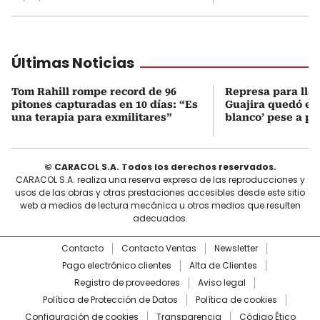
Últimas Noticias
Tom Rahill rompe record de 96
Represa para lle
pitones capturadas en 10 días: “Es
Guajira quedó en 
una terapia para exmilitares”
blanco’ pese a p
© CARACOL S.A. Todos los derechos reservados.
CARACOL S.A. realiza una reserva expresa de las reproducciones y
usos de las obras y otras prestaciones accesibles desde este sitio
web a medios de lectura mecánica u otros medios que resulten
adecuados.
Contacto
Contacto Ventas
Newsletter
Pago electrónico clientes
Alta de Clientes
Registro de proveedores
Aviso legal
Política de Protección de Datos
Política de cookies
Configuración de cookies
Transparencia
Código Ético