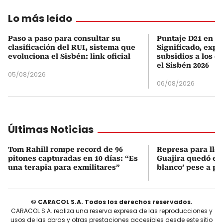
Lo más leído
Paso a paso para consultar su
Puntaje D21 en el
clasificación del RUI, sistema que
Significado, expl
evoluciona el Sisbén: link oficial
subsidios a los q
el Sisbén 2026
05/08/2026
06/08/2026
Últimas Noticias
Tom Rahill rompe record de 96
Represa para lle
pitones capturadas en 10 días: “Es
Guajira quedó en 
una terapia para exmilitares”
blanco’ pese a p
© CARACOL S.A. Todos los derechos reservados.
CARACOL S.A. realiza una reserva expresa de las reproducciones y
usos de las obras y otras prestaciones accesibles desde este sitio