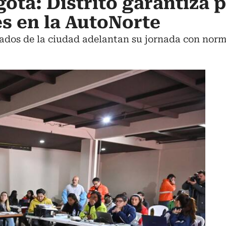
gotá: Distrito garantiza 
es en la AutoNorte
vados de la ciudad adelantan su jornada con norm