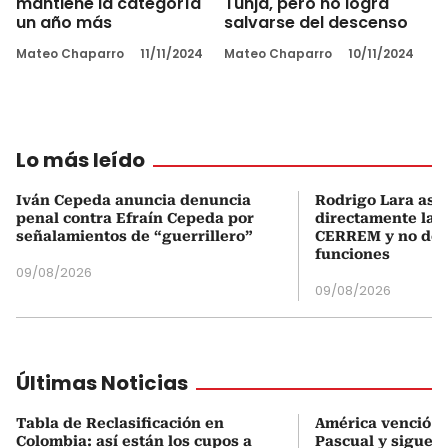
mantiene la categoría
Tunja, pero no logra
un año más
salvarse del descenso
Mateo Chaparro
11/11/2024
Mateo Chaparro
10/11/2024
Lo más leído
Iván Cepeda anuncia denuncia
Rodrigo Lara asu
penal contra Efraín Cepeda por
directamente la P
señalamientos de “guerrillero”
CERREM y no del
funciones
09/08/2026
09/08/2026
Últimas Noticias
Tabla de Reclasificación en
América venció a 
Colombia: así están los cupos a
Pascual y sigue i