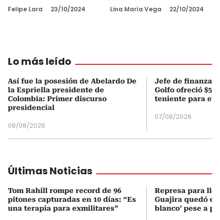
Felipe Lara
23/10/2024
Lina María Vega
22/10/2024
Lo más leído
Así fue la posesión de Abelardo De
Jefe de finanzas 
la Espriella presidente de
Golfo ofreció $50
Colombia: Primer discurso
teniente para evi
presidencial
07/08/2026
08/08/2026
Últimas Noticias
Tom Rahill rompe record de 96
Represa para lle
pitones capturadas en 10 días: “Es
Guajira quedó en 
una terapia para exmilitares”
blanco’ pese a p