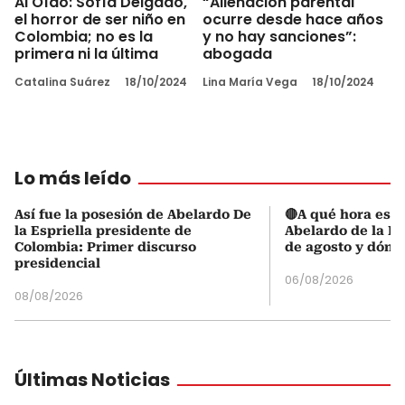
Al Oído: Sofía Delgado,
“Alienación parental
el horror de ser niño en
ocurre desde hace años
Colombia; no es la
y no hay sanciones”:
primera ni la última
abogada
Catalina Suárez
18/10/2024
Lina María Vega
18/10/2024
Lo más leído
Así fue la posesión de Abelardo De
🔴A qué hora es l
la Espriella presidente de
Abelardo de la Es
Colombia: Primer discurso
de agosto y dónd
presidencial
06/08/2026
08/08/2026
Últimas Noticias