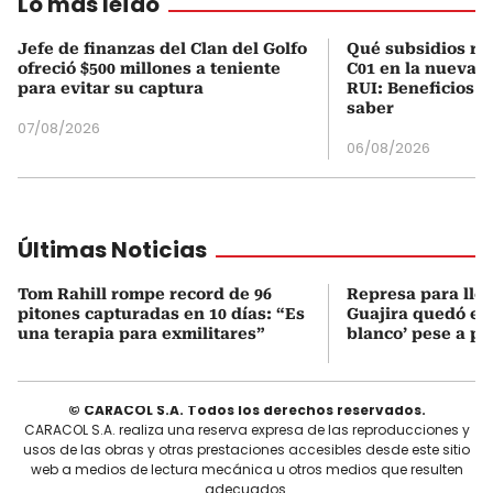
Lo más leído
Jefe de finanzas del Clan del Golfo
Qué subsidios rec
ofreció $500 millones a teniente
C01 en la nueva c
para evitar su captura
RUI: Beneficios y
saber
07/08/2026
06/08/2026
Últimas Noticias
Tom Rahill rompe record de 96
Represa para lle
pitones capturadas en 10 días: “Es
Guajira quedó en 
una terapia para exmilitares”
blanco’ pese a p
© CARACOL S.A. Todos los derechos reservados.
CARACOL S.A. realiza una reserva expresa de las reproducciones y
usos de las obras y otras prestaciones accesibles desde este sitio
web a medios de lectura mecánica u otros medios que resulten
adecuados.