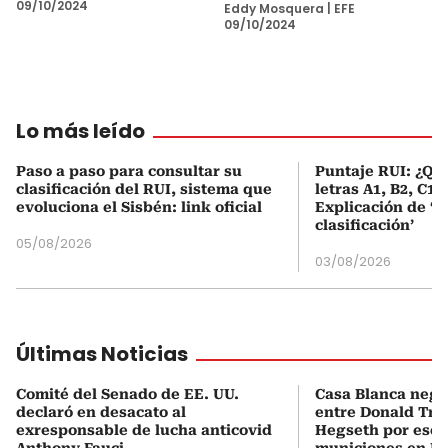
09/10/2024
Eddy Mosquera
|
EFE
09/10/2024
Lo más leído
Paso a paso para consultar su
Puntaje RUI: ¿Qué
clasificación del RUI, sistema que
letras A1, B2, C1 
evoluciona el Sisbén: link oficial
Explicación de ‘
clasificación’
05/08/2026
03/08/2026
Últimas Noticias
Comité del Senado de EE. UU.
Casa Blanca neg
declaró en desacato al
entre Donald Tru
exresponsable de lucha anticovid
Hegseth por esca
Anthony Fauci
municiones en Ir