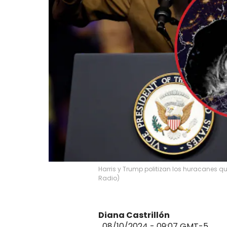
Harris y Trump politizan los huracanes qu
Radio)
Diana Castrillón
08/10/2024 - 09:07
GMT-5