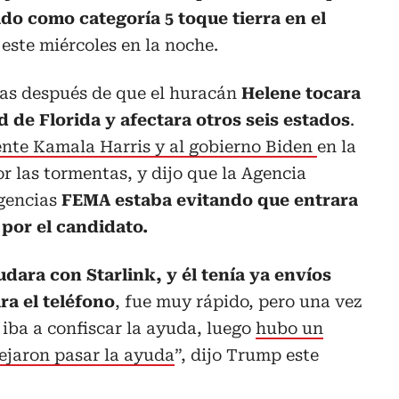
ado como categoría 5 toque tierra en el
a
este miércoles en la noche.
nas después de que el huracán
Helene tocara
d de Florida y afectara otros seis estados
.
ente Kamala Harris y al gobierno Biden
en la
r las tormentas, y dijo que la Agencia
rgencias
FEMA estaba evitando que entrara
por el candidato.
dara con Starlink, y él tenía ya envíos
ra el teléfono
, fue muy rápido, pero una vez
 iba a confiscar la ayuda, luego
hubo un
dejaron pasar la ayuda
”, dijo Trump este