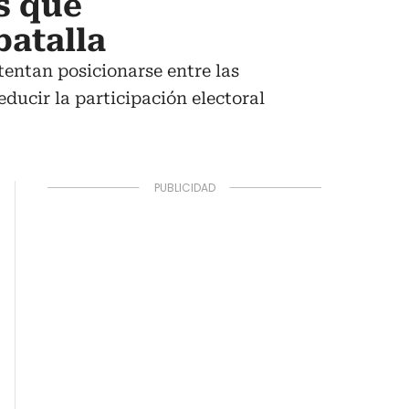
s que
batalla
ntentan posicionarse entre las
ucir la participación electoral