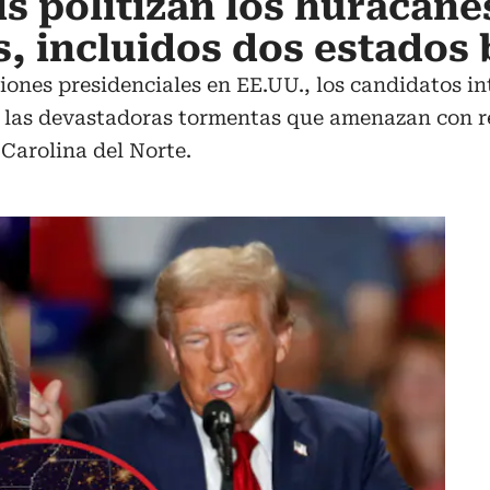
s politizan los huracane
s, incluidos dos estados 
cciones presidenciales en EE.UU., los candidatos i
las devastadoras tormentas que amenazan con red
Carolina del Norte.