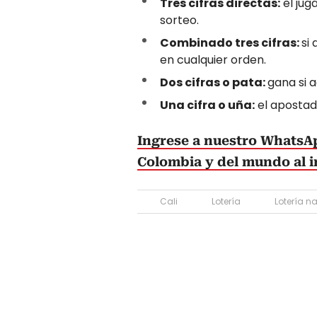
Tres cifras directas:
el jug
sorteo.
Combinado tres cifras:
si 
en cualquier orden.
Dos cifras o pata:
gana si a
Una cifra o uña:
el apostado
Ingrese a nuestro WhatsAp
Colombia y del mundo al i
Cali
Lotería
Lotería n