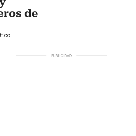
y
eros de
tico