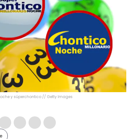
 Noche y súperchontico // Getty Images
le