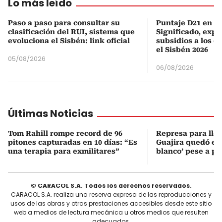
Lo más leído
Paso a paso para consultar su
Puntaje D21 en el
clasificación del RUI, sistema que
Significado, expl
evoluciona el Sisbén: link oficial
subsidios a los q
el Sisbén 2026
05/08/2026
06/08/2026
Últimas Noticias
Tom Rahill rompe record de 96
Represa para lle
pitones capturadas en 10 días: “Es
Guajira quedó en 
una terapia para exmilitares”
blanco’ pese a p
© CARACOL S.A. Todos los derechos reservados.
CARACOL S.A. realiza una reserva expresa de las reproducciones y
usos de las obras y otras prestaciones accesibles desde este sitio
web a medios de lectura mecánica u otros medios que resulten
adecuados.