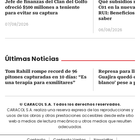
Jefe de finanzas del Clan del Golfo
Qué subsidios rec
ofreció $500 millones a teniente
C01 en la nueva c
para evitar su captura
RUI: Beneficios y
saber
07/08/2026
06/08/2026
Últimas Noticias
Tom Rahill rompe record de 96
Represa para lle
pitones capturadas en 10 días: “Es
Guajira quedó en 
una terapia para exmilitares”
blanco’ pese a p
© CARACOL S.A. Todos los derechos reservados.
CARACOL S.A. realiza una reserva expresa de las reproducciones y
usos de las obras y otras prestaciones accesibles desde este sitio
web a medios de lectura mecánica u otros medios que resulten
adecuados.
Contacto
Contacto Ventas
Newsletter