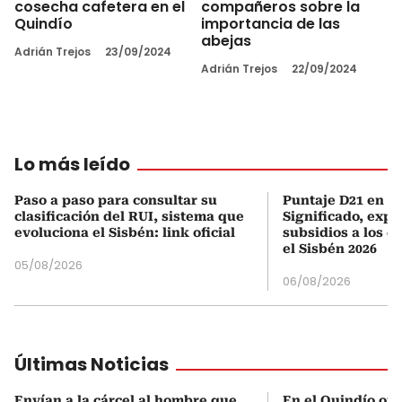
cosecha cafetera en el
compañeros sobre la
Quindío
importancia de las
abejas
Adrián Trejos
23/09/2024
Adrián Trejos
22/09/2024
Lo más leído
Paso a paso para consultar su
Puntaje D21 en el
clasificación del RUI, sistema que
Significado, expl
evoluciona el Sisbén: link oficial
subsidios a los q
el Sisbén 2026
05/08/2026
06/08/2026
Últimas Noticias
Envían a la cárcel al hombre que
En el Quindío of