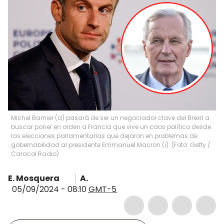
Michel Barnier (d) pasará de ser un negociador clave del Brexit a
buscar poner en orden a Francia que vive un caos político desde
las elecciones parlamentarias que dejaron en problemas de
gobernabilidad al presidente Emmanuel Macron (i). (Foto: Getty /
Caracol Radio)
E. Mosquera
A.
05/09/2024 - 08:10
GMT-5