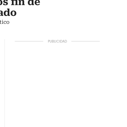
s fin de
nado
tico