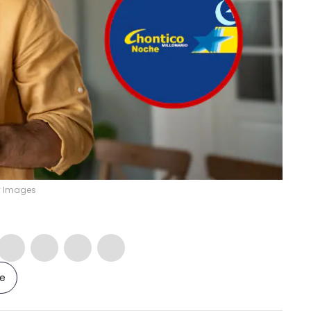
y Images
le