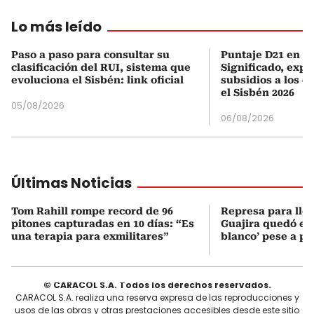
Lo más leído
Paso a paso para consultar su
Puntaje D21 en el
clasificación del RUI, sistema que
Significado, expl
evoluciona el Sisbén: link oficial
subsidios a los q
el Sisbén 2026
05/08/2026
06/08/2026
Últimas Noticias
Tom Rahill rompe record de 96
Represa para lle
pitones capturadas en 10 días: “Es
Guajira quedó en 
una terapia para exmilitares”
blanco’ pese a p
© CARACOL S.A. Todos los derechos reservados.
CARACOL S.A. realiza una reserva expresa de las reproducciones y
usos de las obras y otras prestaciones accesibles desde este sitio