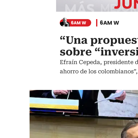
6AM W
6AM W
“Una propuest
sobre “invers
Efraín Cepeda, presidente d
ahorro de los colombianos”,