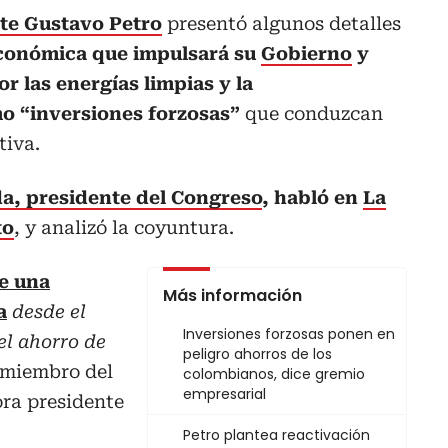
te Gustavo Petro
presentó algunos detalles
económica que impulsará su
Gobierno
y
r las energías limpias y la
mo “inversiones forzosas”
que conduzcan
tiva.
a, presidente del Congreso
, habló en
La
to
, y analizó la coyuntura.
e una
Más información
a
desde el
Inversiones forzosas ponen en
el ahorro de
peligro ahorros de los
l miembro del
colombianos, dice gremio
empresarial
ra presidente
Petro plantea reactivación