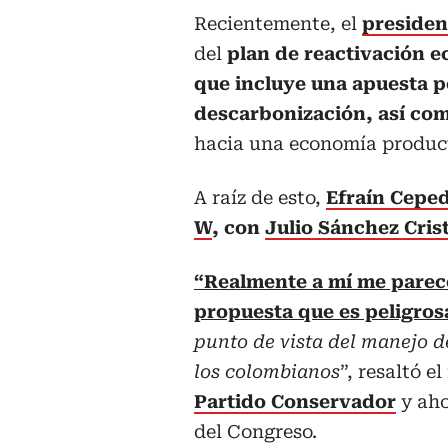
Recientemente, el
presiden
del
plan de reactivación 
que incluye una apuesta po
descarbonización, así co
hacia una economía produc
A raíz de esto,
Efraín Ceped
W
, con
Julio Sánchez Cris
“Realmente a mí me parec
propuesta que es peligros
punto de vista del manejo d
los colombianos
”, resaltó e
Partido Conservador
y aho
del Congreso.