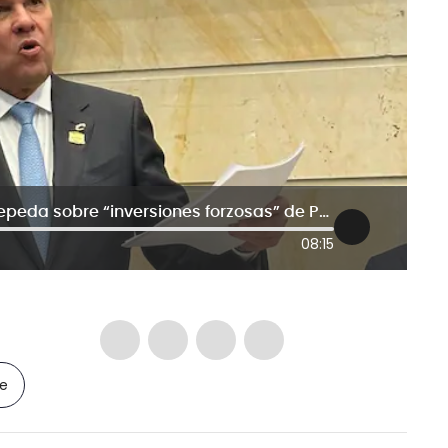
“Una propuesta peligrosa”: Efraín Cepeda sobre “inversiones forzosas” de Petro
08:15
le