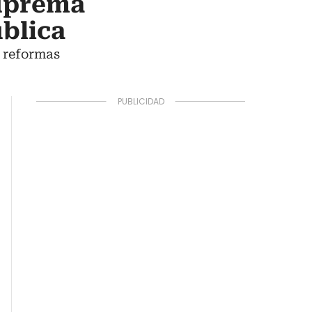
Suprema
blica
s reformas