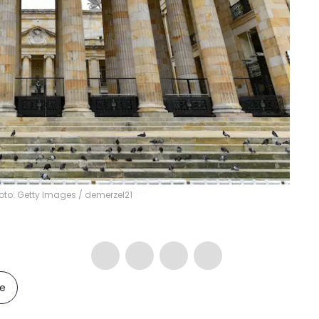
oto: Getty Images
/
demerzel21
le