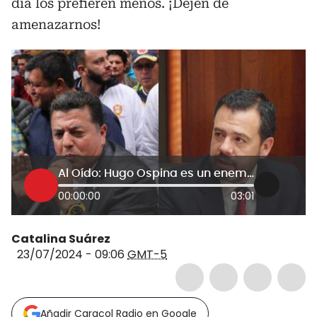
día los prefieren menos. ¡Dejen de
amenazarnos!
Al Oído: Hugo Ospina es un enemigo de Bogotá; alcalde Galán, ¡haga sentir su autoridad!
00:00:00
03:01
Catalina Suárez
23/07/2024 - 09:06
GMT-5
Añadir Caracol Radio en Google