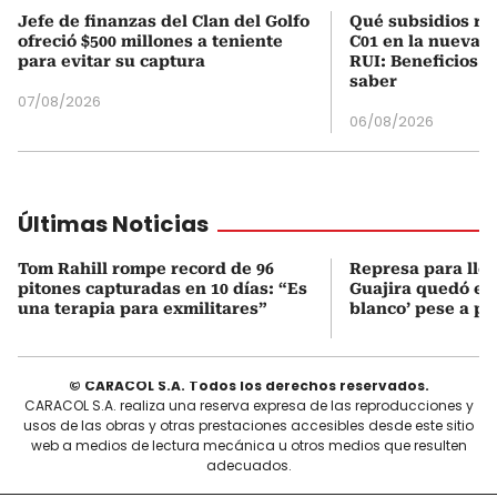
Jefe de finanzas del Clan del Golfo
Qué subsidios rec
ofreció $500 millones a teniente
C01 en la nueva c
para evitar su captura
RUI: Beneficios y
saber
07/08/2026
06/08/2026
Últimas Noticias
Tom Rahill rompe record de 96
Represa para lle
pitones capturadas en 10 días: “Es
Guajira quedó en 
una terapia para exmilitares”
blanco’ pese a p
© CARACOL S.A. Todos los derechos reservados.
CARACOL S.A. realiza una reserva expresa de las reproducciones y
usos de las obras y otras prestaciones accesibles desde este sitio
web a medios de lectura mecánica u otros medios que resulten
adecuados.