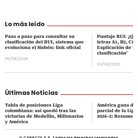
Lo más leído
Paso a paso para consultar su
Puntaje RUI: ¿Qué
clasificación del RUI, sistema que
letras A1, B2, C1 
evoluciona el Sisbén: link oficial
Explicación de ‘
clasificación’
05/08/2026
03/08/2026
Últimas Noticias
Tabla de posiciones Liga
América gana de v
colombiana: así quedó tras las
parcial de la Lig
victorias de Medellín, Millonarios
2026-2: Resumen 
y América
© CARACOL S.A. Todos los derechos reservados.