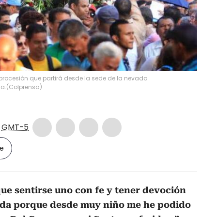
rocesión que partirá desde la sede de la nevada
na.
(
Colprensa
)
7
GMT-5
le
ue sentirse uno con fe y tener devoción
vida porque desde muy niño me he podido