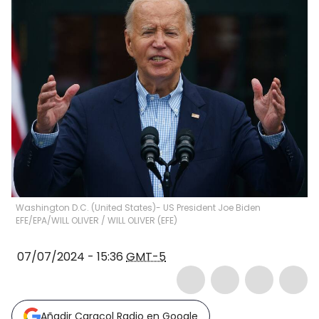
Washington D.C. (United States)- US President Joe Biden
EFE/EPA/WILL OLIVER
/
WILL OLIVER
(
EFE
)
07/07/2024 - 15:36
GMT-5
Añadir Caracol Radio en Google