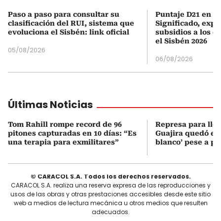
Paso a paso para consultar su
Puntaje D21 en el
clasificación del RUI, sistema que
Significado, expl
evoluciona el Sisbén: link oficial
subsidios a los q
el Sisbén 2026
05/08/2026
06/08/2026
Últimas Noticias
Tom Rahill rompe record de 96
Represa para lle
pitones capturadas en 10 días: “Es
Guajira quedó en 
una terapia para exmilitares”
blanco’ pese a p
© CARACOL S.A. Todos los derechos reservados.
CARACOL S.A. realiza una reserva expresa de las reproducciones y
usos de las obras y otras prestaciones accesibles desde este sitio
web a medios de lectura mecánica u otros medios que resulten
adecuados.