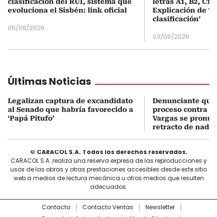
clasificación del RUI, sistema que
letras A1, B2, C1 
evoluciona el Sisbén: link oficial
Explicación de ‘
clasificación’
05/08/2026
03/08/2026
Últimas Noticias
Legalizan captura de excandidato
Denunciante que 
al Senado que habría favorecido a
proceso contra J
‘Papá Pitufo’
Vargas se pronun
retracto de nada
© CARACOL S.A. Todos los derechos reservados.
CARACOL S.A. realiza una reserva expresa de las reproducciones y
usos de las obras y otras prestaciones accesibles desde este sitio
web a medios de lectura mecánica u otros medios que resulten
adecuados.
Contacto
Contacto Ventas
Newsletter