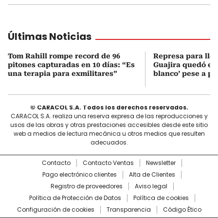
Últimas Noticias
Tom Rahill rompe record de 96
Represa para lle
pitones capturadas en 10 días: “Es
Guajira quedó en 
una terapia para exmilitares”
blanco’ pese a p
© CARACOL S.A. Todos los derechos reservados.
CARACOL S.A. realiza una reserva expresa de las reproducciones y
usos de las obras y otras prestaciones accesibles desde este sitio
web a medios de lectura mecánica u otros medios que resulten
adecuados.
Contacto
Contacto Ventas
Newsletter
Pago electrónico clientes
Alta de Clientes
Registro de proveedores
Aviso legal
Política de Protección de Datos
Política de cookies
Configuración de cookies
Transparencia
Código Ético