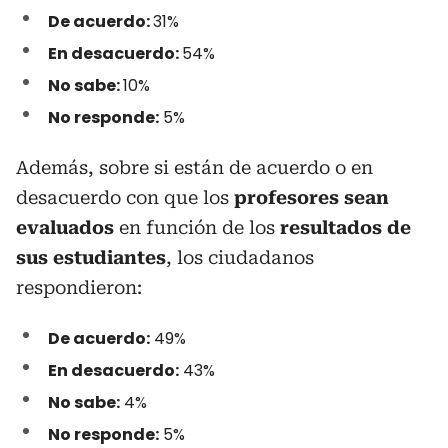
De acuerdo:
31%
En desacuerdo:
54%
No sabe:
10%
No responde:
5%
Además, sobre si están de acuerdo o en
desacuerdo con que los
profesores sean
evaluados
en función de los
resultados de
sus estudiantes
, los ciudadanos
respondieron:
De acuerdo:
49%
En desacuerdo:
43%
No sabe:
4%
No responde:
5%