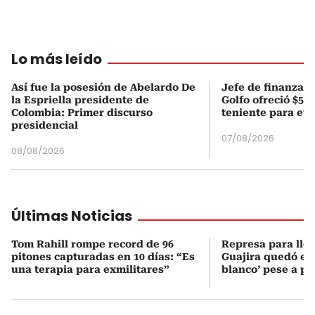
Lo más leído
Así fue la posesión de Abelardo De
Jefe de finanzas 
la Espriella presidente de
Golfo ofreció $50
Colombia: Primer discurso
teniente para evi
presidencial
07/08/2026
08/08/2026
Últimas Noticias
Tom Rahill rompe record de 96
Represa para lle
pitones capturadas en 10 días: “Es
Guajira quedó en 
una terapia para exmilitares”
blanco’ pese a p