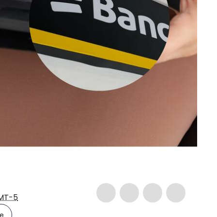
MT-5
le