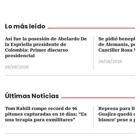
Lo más leído
Así fue la posesión de Abelardo De
Se pidió beneplá
la Espriella presidente de
de Alemania, pero
Colombia: Primer discurso
Canciller Rosa Vi
presidencial
06/08/2026
08/08/2026
Últimas Noticias
Tom Rahill rompe record de 96
Represa para lle
pitones capturadas en 10 días: “Es
Guajira quedó en 
una terapia para exmilitares”
blanco’ pese a p