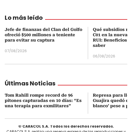
Lo más leído
Jefe de finanzas del Clan del Golfo
Qué subsidios rec
ofreció $500 millones a teniente
C01 en la nueva c
para evitar su captura
RUI: Beneficios y
saber
07/08/2026
06/08/2026
Últimas Noticias
Tom Rahill rompe record de 96
Represa para lle
pitones capturadas en 10 días: “Es
Guajira quedó en 
una terapia para exmilitares”
blanco’ pese a p
© CARACOL S.A. Todos los derechos reservados.
CARACOL S.A. realiza una reserva expresa de las reproducciones y