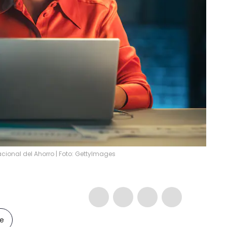
ional del Ahorro | Foto: GettyImages
le