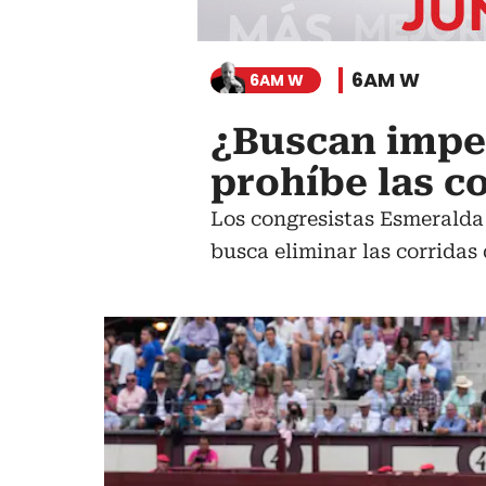
6AM W
6AM W
¿Buscan impe
prohíbe las c
Los congresistas Esmeralda 
busca eliminar las corridas 