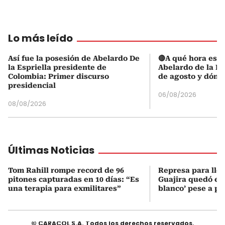
Lo más leído
Así fue la posesión de Abelardo De
🔴A qué hora es l
la Espriella presidente de
Abelardo de la Es
Colombia: Primer discurso
de agosto y dónd
presidencial
06/08/2026
08/08/2026
Últimas Noticias
Tom Rahill rompe record de 96
Represa para lle
pitones capturadas en 10 días: “Es
Guajira quedó en 
una terapia para exmilitares”
blanco’ pese a p
© CARACOL S.A. Todos los derechos reservados.