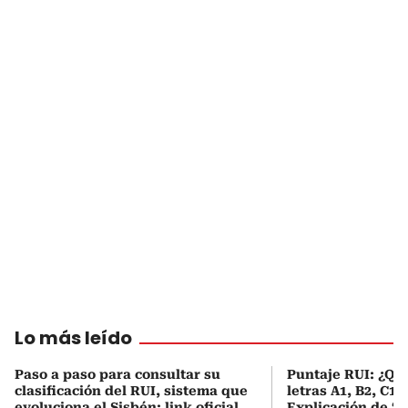
Lo más leído
Paso a paso para consultar su
Puntaje RUI: ¿Qué
clasificación del RUI, sistema que
letras A1, B2, C1 
evoluciona el Sisbén: link oficial
Explicación de ‘