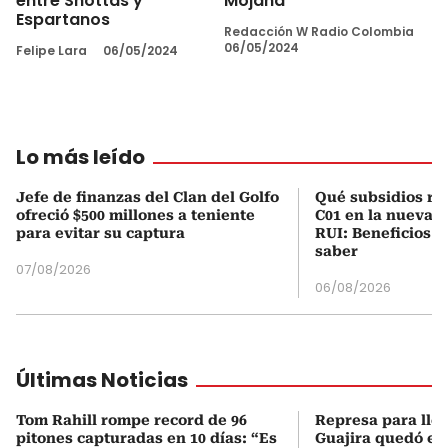
entre Shottas y
Mojana
Espartanos
Redacción W Radio Colombia
06/05/2024
Felipe Lara
06/05/2024
Lo más leído
Jefe de finanzas del Clan del Golfo
Qué subsidios rec
ofreció $500 millones a teniente
C01 en la nueva c
para evitar su captura
RUI: Beneficios y
saber
07/08/2026
06/08/2026
Últimas Noticias
Tom Rahill rompe record de 96
Represa para lle
pitones capturadas en 10 días: “Es
Guajira quedó en 