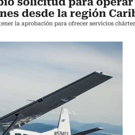
bió solicitud para operar
nes desde la región Cari
ner la aprobación para ofrecer servicios chárte