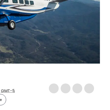
5
GMT-5
le