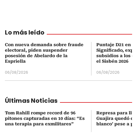
Lo más leído
Con nueva demanda sobre fraude
Puntaje D21 en el
electoral, piden suspender
Significado, expl
posesión de Abelardo de la
subsidios a los q
Espriella
el Sisbén 2026
06/08/2026
06/08/2026
Últimas Noticias
Tom Rahill rompe record de 96
Represa para lle
pitones capturadas en 10 días: “Es
Guajira quedó en 
una terapia para exmilitares”
blanco’ pese a p