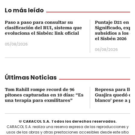
Lo más leído
Paso a paso para consultar su
Puntaje D21 en el
clasificación del RUI, sistema que
Significado, expl
evoluciona el Sisbén: link oficial
subsidios a los q
el Sisbén 2026
05/08/2026
06/08/2026
Últimas Noticias
Tom Rahill rompe record de 96
Represa para lle
pitones capturadas en 10 días: “Es
Guajira quedó en 
una terapia para exmilitares”
blanco’ pese a p
© CARACOL S.A. Todos los derechos reservados.
CARACOL S.A. realiza una reserva expresa de las reproducciones y
usos de las obras y otras prestaciones accesibles desde este sitio