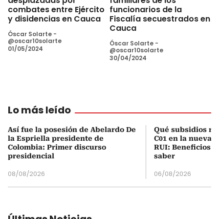
desplazadas por
familiares de los
combates entre Ejército
funcionarios de la
y disidencias en Cauca
Fiscalía secuestrados en
Cauca
Óscar Solarte -
@oscar10solarte
Óscar Solarte -
01/05/2024
@oscar10solarte
30/04/2024
Lo más leído
Así fue la posesión de Abelardo De
Qué subsidios rec
la Espriella presidente de
C01 en la nueva c
Colombia: Primer discurso
RUI: Beneficios y
presidencial
saber
08/08/2026
06/08/2026